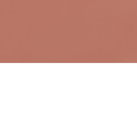
Mes pâtisseries
UN UNIVERS DE DOUCEUR ET DE
GOURMANDISE
Découvrez mes pâtisseries fines artisanales, réalisées avec
des produits de saison, peu sucrées et infiniment
gourmandes.