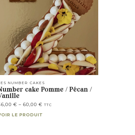
LES NUMBER CAKES
Number cake Pomme / Pécan /
Vanille
36,00
€
–
60,00
€
TTC
VOIR LE PRODUIT