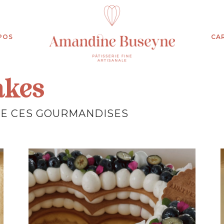
POS
CA
akes
E CES GOURMANDISES