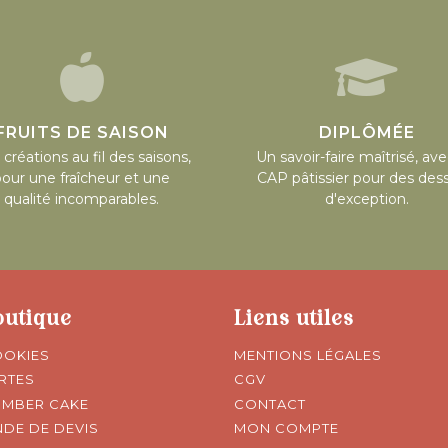
FRUITS DE SAISON
DIPLÔMÉE
créations au fil des saisons,
Un savoir-faire maîtrisé, av
pour une fraîcheur et une
CAP pâtissier pour des des
qualité incomparables.
d'exception.
outique
Liens utiles
OOKIES
MENTIONS LÉGALES
ARTES
CGV
UMBER CAKE
CONTACT
DE DE DEVIS
MON COMPTE